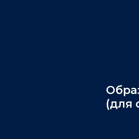
Обра
(для