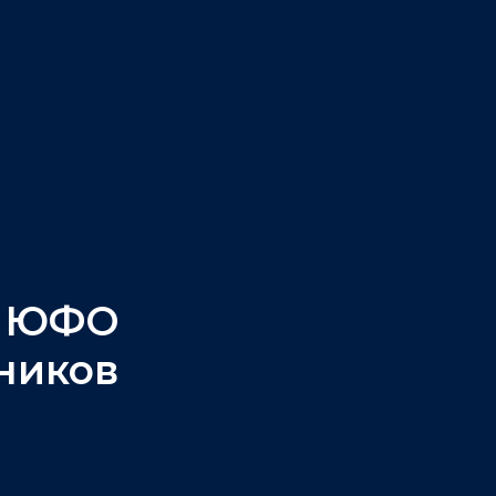
а ЮФО
ников